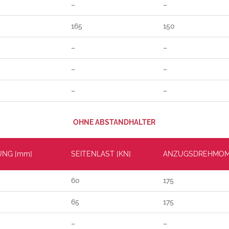
–
–
165
150
–
–
–
–
–
–
OHNE ABSTANDHALTER
UNG [mm]
SEITENLAST [KN]
ANZUGSDREHMOM
60
175
65
175
–
–