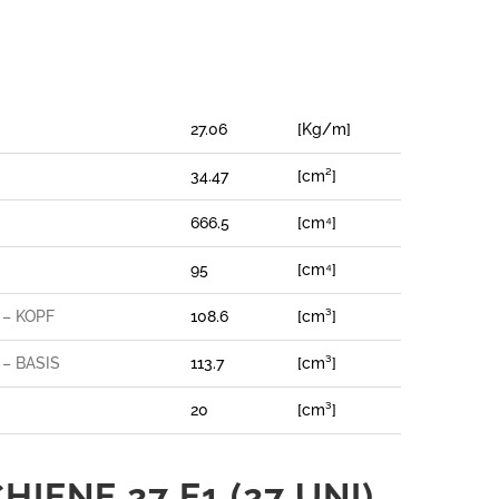
27.06
[Kg/m]
34.47
[cm²]
666.5
[cm⁴]
95
[cm⁴]
– KOPF
108.6
[cm³]
– BASIS
113.7
[cm³]
20
[cm³]
IENE 27 E1 (27 UNI)