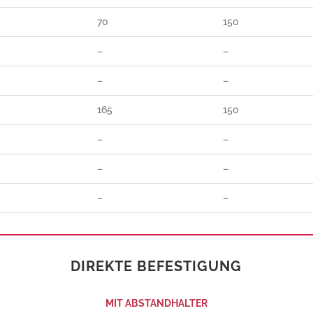
70
150
–
–
–
–
165
150
–
–
–
–
–
–
DIREKTE BEFESTIGUNG
MIT ABSTANDHALTER