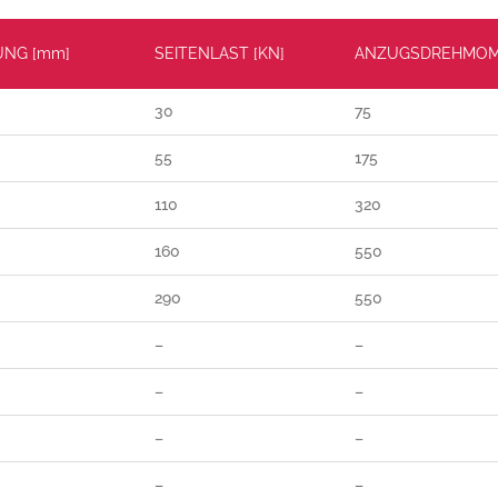
UNG [mm]
SEITENLAST [KN]
ANZUGSDREHMOM
30
75
55
175
110
320
160
550
290
550
–
–
–
–
–
–
–
–