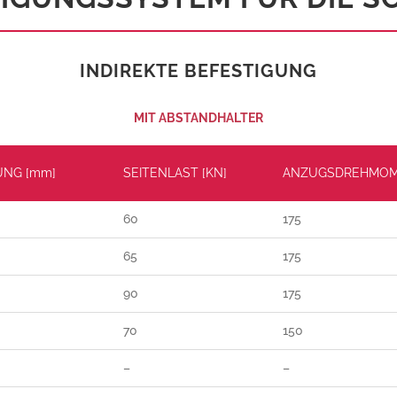
INDIREKTE BEFESTIGUNG
MIT ABSTANDHALTER
UNG [mm]
SEITENLAST [KN]
ANZUGSDREHMOM
60
175
65
175
90
175
70
150
–
–