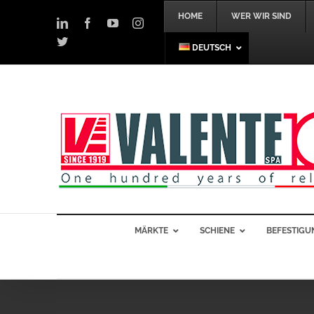
Skip
HOME
WER WIR SIND
to
LinkedIn
Facebook
YouTube
Instagram
content
Twitter
DEUTSCH
MÄRKTE
SCHIENE
BEFESTIGU