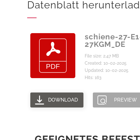
Datenblatt herunterla
schiene-27-E1
27KGM_DE
File size: 2.47 MB
Created: 10-02-2025
Updated: 10-02-2025
Hits: 163
DOWNLOAD
PREVIEW
GEEIGNETES BEFESTI