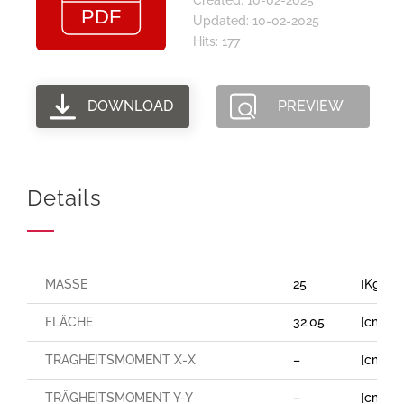
Updated: 10-02-2025
Hits: 177
DOWNLOAD
PREVIEW
Details
MASSE
25
[Kg/m]
FLÄCHE
32.05
[cm²]
TRÄGHEITSMOMENT X-X
–
[cm⁴]
TRÄGHEITSMOMENT Y-Y
–
[cm⁴]