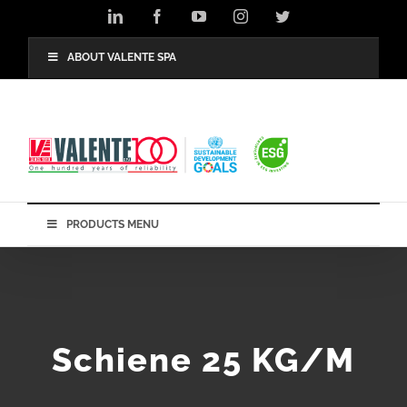
Skip
LinkedIn
Facebook
YouTube
Instagram
Twitter
to
content
ABOUT VALENTE SPA
PRODUCTS MENU
Schiene 25 KG/M