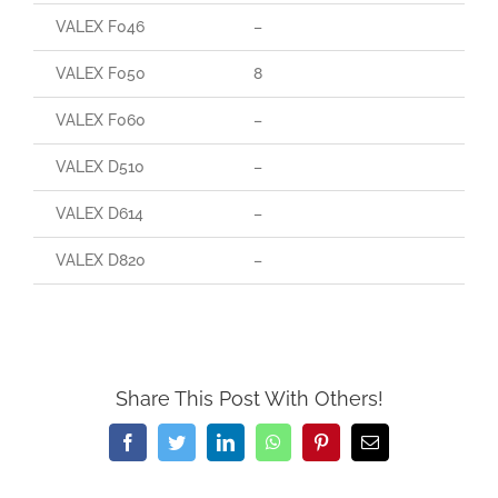
VALEX F046
–
VALEX F050
8
VALEX F060
–
VALEX D510
–
VALEX D614
–
VALEX D820
–
Share This Post With Others!
Facebook
Twitter
LinkedIn
WhatsApp
Pinterest
Email