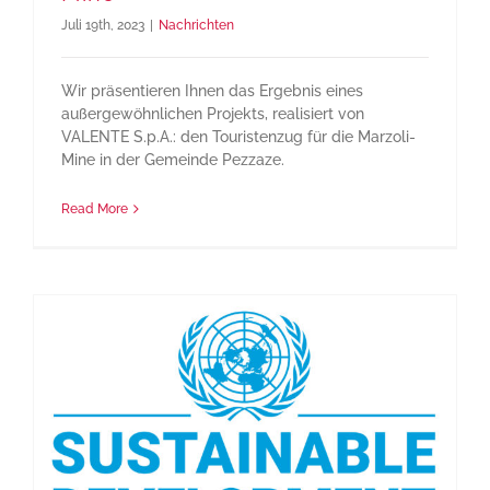
Juli 19th, 2023
|
Nachrichten
Wir präsentieren Ihnen das Ergebnis eines
außergewöhnlichen Projekts, realisiert von
VALENTE S.p.A.: den Touristenzug für die Marzoli-
Mine in der Gemeinde Pezzaze.
Read More
Begonnen mit der ESG-Zertifizierung (Umwelt, Soziales, Governance)