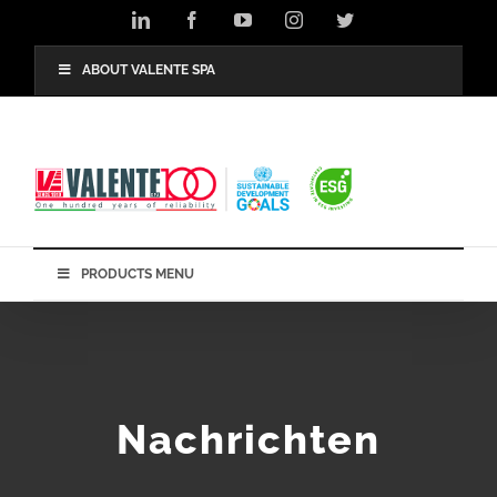
Skip
LinkedIn
Facebook
YouTube
Instagram
Twitter
to
content
ABOUT VALENTE SPA
PRODUCTS MENU
Nachrichten