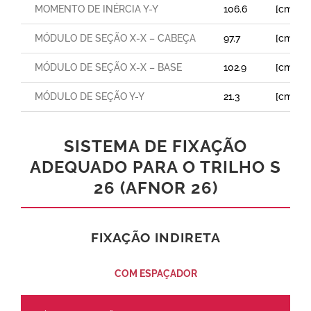
MOMENTO DE INÉRCIA Y-Y
106.6
[cm⁴]
MÓDULO DE SEÇÃO X-X – CABEÇA
97.7
[cm³]
MÓDULO DE SEÇÃO X-X – BASE
102.9
[cm³]
MÓDULO DE SEÇÃO Y-Y
21.3
[cm³]
SISTEMA DE FIXAÇÃO
ADEQUADO PARA O TRILHO S
26 (AFNOR 26)
FIXAÇÃO INDIRETA
COM ESPAÇADOR