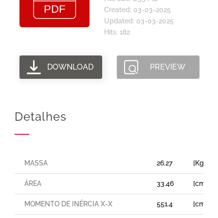
Created: 03-03-2025
Updated: 03-03-2025
Hits: 182
DOWNLOAD
PREVIEW
Detalhes
MASSA
26.27
[Kg/m]
ÁREA
33.46
[cm²]
MOMENTO DE INÉRCIA X-X
551.4
[cm⁴]