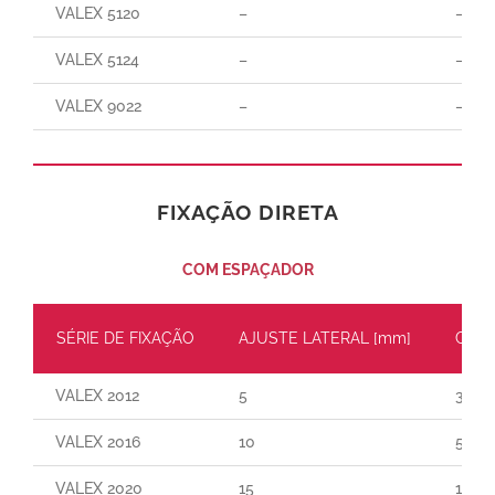
VALEX 5120
–
–
VALEX 5124
–
–
VALEX 9022
–
–
FIXAÇÃO DIRETA
COM ESPAÇADOR
SÉRIE DE FIXAÇÃO
AJUSTE LATERAL [mm]
CARG
VALEX 2012
5
30
VALEX 2016
10
55
VALEX 2020
15
110