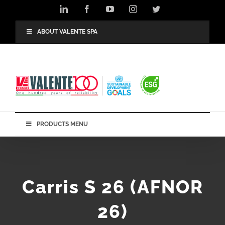
Skip
LinkedIn
Facebook
YouTube
Instagram
Twitter
to
content
ABOUT VALENTE SPA
PRODUCTS MENU
Carris S 26 (AFNOR
26)