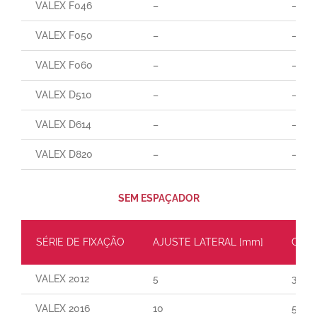
VALEX F046
–
–
VALEX F050
–
–
VALEX F060
–
–
VALEX D510
–
–
VALEX D614
–
–
VALEX D820
–
–
SEM ESPAÇADOR
SÉRIE DE FIXAÇÃO
AJUSTE LATERAL [mm]
CARG
VALEX 2012
5
30
VALEX 2016
10
55