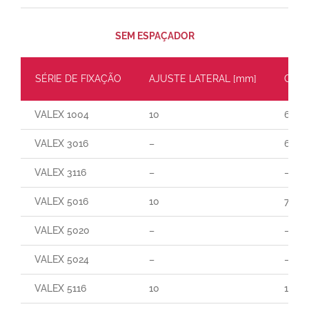
SEM ESPAÇADOR
SÉRIE DE FIXAÇÃO
AJUSTE LATERAL [mm]
CARG
VALEX 1004
10
60
VALEX 3016
–
65
VALEX 3116
–
–
VALEX 5016
10
70
VALEX 5020
–
–
VALEX 5024
–
–
VALEX 5116
10
165