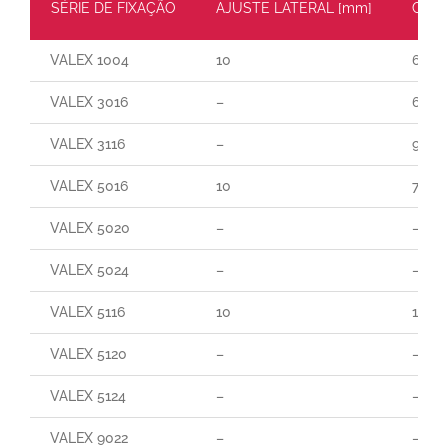
SÉRIE DE FIXAÇÃO
AJUSTE LATERAL [mm]
CARG
VALEX 1004
10
60
VALEX 3016
–
65
VALEX 3116
–
90
VALEX 5016
10
70
VALEX 5020
–
–
VALEX 5024
–
–
VALEX 5116
10
165
VALEX 5120
–
–
VALEX 5124
–
–
VALEX 9022
–
–