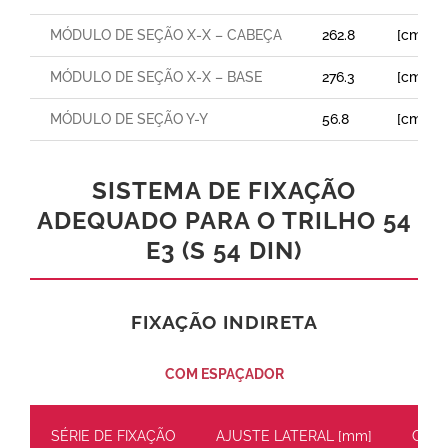
MÓDULO DE SEÇÃO X-X – CABEÇA
262.8
[cm³]
MÓDULO DE SEÇÃO X-X – BASE
276.3
[cm³]
MÓDULO DE SEÇÃO Y-Y
56.8
[cm³]
SISTEMA DE FIXAÇÃO
ADEQUADO PARA O TRILHO 54
E3 (S 54 DIN)
FIXAÇÃO INDIRETA
COM ESPAÇADOR
SÉRIE DE FIXAÇÃO
AJUSTE LATERAL [mm]
CARG