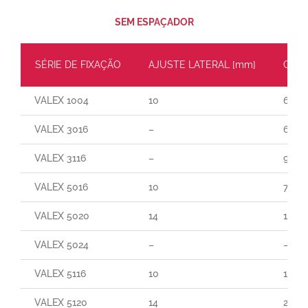
SEM ESPAÇADOR
SÉRIE DE FIXAÇÃO
AJUSTE LATERAL [mm]
CARG
VALEX 1004
10
60
VALEX 3016
–
65
VALEX 3116
–
90
VALEX 5016
10
70
VALEX 5020
14
140
VALEX 5024
–
–
VALEX 5116
10
165
VALEX 5120
14
250