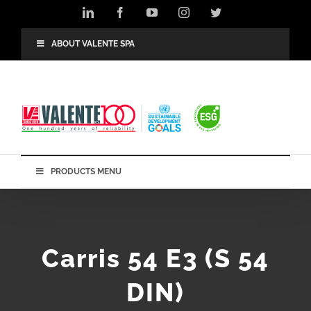
Skip
LinkedIn
Facebook
YouTube
Instagram
Twitter
to
content
ABOUT VALENTE SPA
PRODUCTS MENU
Carris 54 E3 (S 54
DIN)