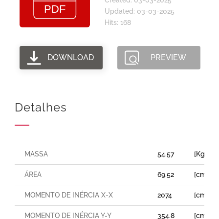
Updated: 03-03-2025
Hits: 168
DOWNLOAD
PREVIEW
Detalhes
MASSA
54.57
[Kg/m]
ÁREA
69.52
[cm²]
MOMENTO DE INÉRCIA X-X
2074
[cm⁴]
MOMENTO DE INÉRCIA Y-Y
354.8
[cm⁴]