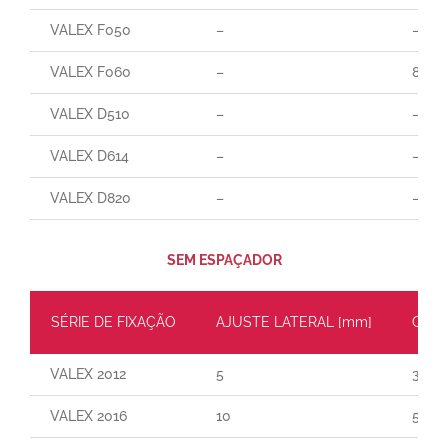
VALEX F050
–
–
VALEX F060
–
85
VALEX D510
–
–
VALEX D614
–
–
VALEX D820
–
–
SEM ESPAÇADOR
SÉRIE DE FIXAÇÃO
AJUSTE LATERAL [mm]
CARG
VALEX 2012
5
30
VALEX 2016
10
55