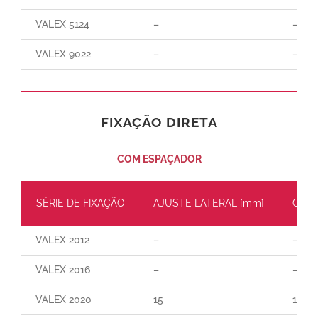
VALEX 5124
–
–
VALEX 9022
–
–
FIXAÇÃO DIRETA
COM ESPAÇADOR
SÉRIE DE FIXAÇÃO
AJUSTE LATERAL [mm]
CARG
VALEX 2012
–
–
VALEX 2016
–
–
VALEX 2020
15
110