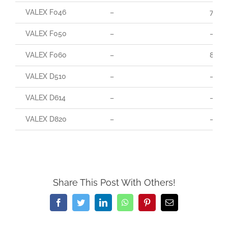
VALEX F046
–
70
VALEX F050
–
–
VALEX F060
–
85
VALEX D510
–
–
VALEX D614
–
–
VALEX D820
–
–
Share This Post With Others!
Facebook
Twitter
LinkedIn
WhatsApp
Pinterest
Email