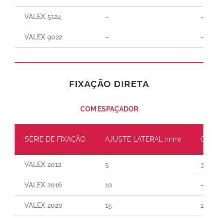
VALEX 5124
–
–
VALEX 9022
–
–
FIXAÇÃO DIRETA
COM ESPAÇADOR
SÉRIE DE FIXAÇÃO
AJUSTE LATERAL [mm]
CARG
VALEX 2012
5
30
VALEX 2016
10
–
VALEX 2020
15
110