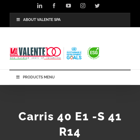
Skip
LinkedIn
Facebook
YouTube
Instagram
Twitter
to
content
ABOUT VALENTE SPA
PRODUCTS MENU
Carris 40 E1 -S 41
R14