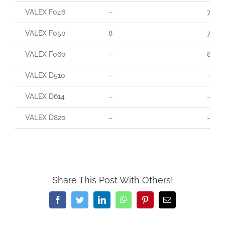
VALEX F046
–
70
VALEX F050
8
70
VALEX F060
–
85
VALEX D510
–
–
VALEX D614
–
–
VALEX D820
–
–
Share This Post With Others!
Facebook
Twitter
LinkedIn
WhatsApp
Pinterest
Email