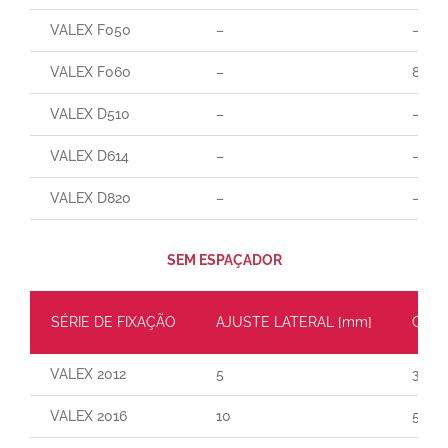
VALEX F050
–
–
VALEX F060
–
85
VALEX D510
–
–
VALEX D614
–
–
VALEX D820
–
–
SEM ESPAÇADOR
SÉRIE DE FIXAÇÃO
AJUSTE LATERAL [mm]
CARG
VALEX 2012
5
30
VALEX 2016
10
55