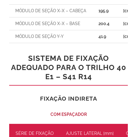
MÓDULO DE SEÇÃO X-X – CABEÇA
195.9
[cm³]
MÓDULO DE SEÇÃO X-X – BASE
200.4
[cm³]
MÓDULO DE SEÇÃO Y-Y
41.9
[cm³]
SISTEMA DE FIXAÇÃO
ADEQUADO PARA O TRILHO 40
E1 – S41 R14
FIXAÇÃO INDIRETA
COM ESPAÇADOR
SÉRIE DE FIXAÇÃO
AJUSTE LATERAL [mm]
CARG