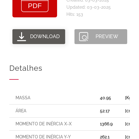
Updated: 03-03-2025
Hits: 153
DOWNLOAD
PREVIEW
Detalhes
MASSA
40.95
[Kg/m
ÁREA
52.17
[cm²]
MOMENTO DE INÉRCIA X-X
1366.9
[cm⁴]
MOMENTO DE INÉRCIA Y-Y
262.1
[cm⁴]