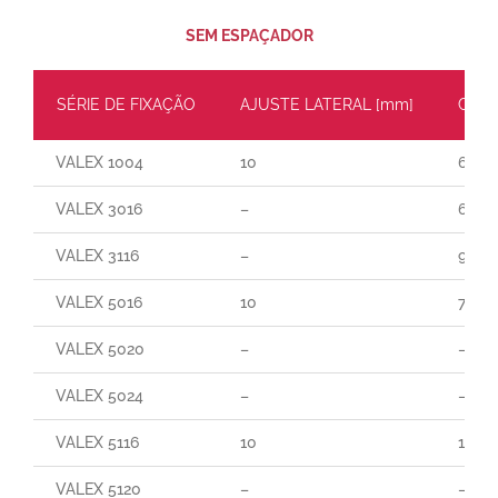
SEM ESPAÇADOR
SÉRIE DE FIXAÇÃO
AJUSTE LATERAL [mm]
CARG
VALEX 1004
10
60
VALEX 3016
–
65
VALEX 3116
–
90
VALEX 5016
10
70
VALEX 5020
–
–
VALEX 5024
–
–
VALEX 5116
10
165
VALEX 5120
–
–